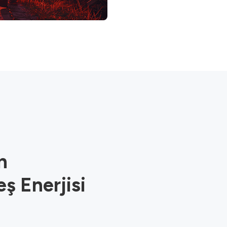
n
eş Enerjisi