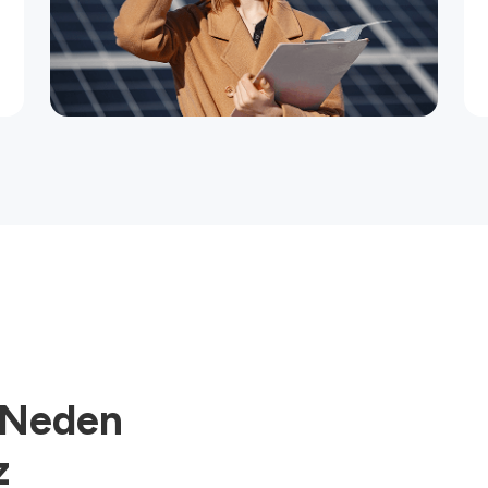
n Neden
z