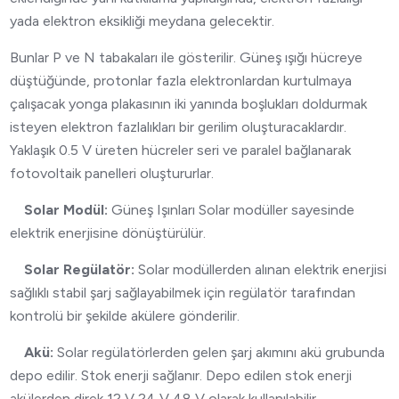
yada elektron eksikliği meydana gelecektir.
Bunlar P ve N tabakaları ile gösterilir. Güneş ışığı hücreye
düştüğünde, protonlar fazla elektronlardan kurtulmaya
çalışacak yonga plakasının iki yanında boşlukları doldurmak
isteyen elektron fazlalıkları bir gerilim oluşturacaklardır.
Yaklaşık 0.5 V üreten hücreler seri ve paralel bağlanarak
fotovoltaik panelleri oluştururlar.
Solar Modül:
Güneş Işınları Solar modüller sayesinde
elektrik enerjisine dönüştürülür.
Solar Regülatör:
Solar modüllerden alınan elektrik enerjisi
sağlıklı stabil şarj sağlayabilmek için regülatör tarafından
kontrolü bir şekilde akülere gönderilir.
Akü:
Solar regülatörlerden gelen şarj akımını akü grubunda
depo edilir. Stok enerji sağlanır. Depo edilen stok enerji
akülerden direk 12 V 24 V 48 V olarak kullanılabilir.